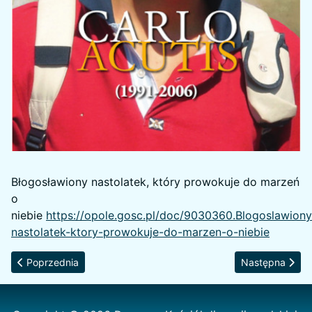
Błogosławiony nastolatek, który prowokuje do marzeń
o
niebie
https://opole.gosc.pl/doc/9030360.Blogoslawiony
nastolatek-ktory-prowokuje-do-marzen-o-niebie
Poprzednia strona: Diecezjalny Dzień Wspólnoty Ruchu Światło-Ży
Następna strona
Poprzednia
Następna