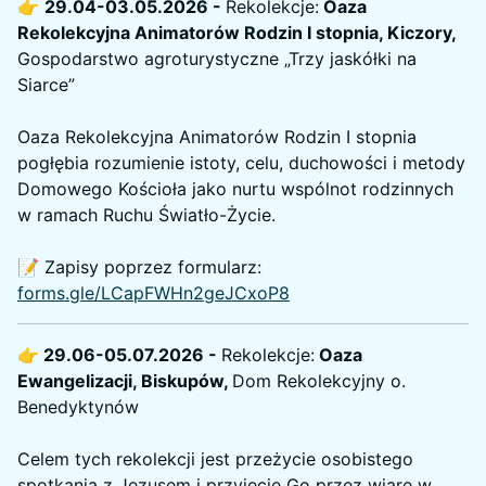
👉
29.04-03.05.2026 -
Rekolekcje:
Oaza
Rekolekcyjna Animatorów Rodzin I stopnia, Kiczory,
Gospodarstwo agroturystyczne „Trzy jaskółki na
Siarce”
Oaza Rekolekcyjna Animatorów Rodzin I stopnia
pogłębia rozumienie istoty, celu, duchowości i metody
Domowego Kościoła jako nurtu wspólnot rodzinnych
w ramach Ruchu Światło-Życie.
📝 Zapisy poprzez formularz:
forms.gle/LCapFWHn2geJCxoP8
👉 29.06-05.07.2026 -
Rekolekcje:
Oaza
Ewangelizacji, Biskupów,
Dom Rekolekcyjny o.
Benedyktynów
Celem tych rekolekcji jest przeżycie osobistego
spotkania z Jezusem i przyjęcie Go przez wiarę w