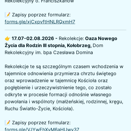
Rekolekcyjny o. Franciszkanów
📝 Zapisy poprzez formularz:
forms.gle/xjCxpvftHNLRQxmH7
👉 17.07-02.08.2026 -
Rekolekcje:
Oaza Nowego
Życia dla Rodzin III stopnia, Kołobrzeg,
Dom
Rekolekcyjny im. bpa Czesława Domina
Rekolekcje te są szczególnym czasem wchodzenia w
tajemnice odnowienia przymierza chrztu świętego
oraz wprowadzenie w tajemnicę Kościoła oraz
pogłębienie i urzeczywistnienie tego, co zostało
odkryte w procesie formacji odnośnie własnego
powołania i wspólnoty (małżeńskiej, rodzinnej, kręgu,
Ruchu Światło-Życie, Kościoła).
📝 Zapisy poprzez formularz:
forms.gle/VJYwEhXvM6aHUwv37