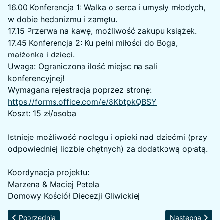
16.00 Konferencja 1: Walka o serca i umysły młodych,
w dobie hedonizmu i zamętu.
17.15 Przerwa na kawę, możliwość zakupu książek.
17.45 Konferencja 2: Ku pełni miłości do Boga,
małżonka i dzieci.
Uwaga: Ograniczona ilość miejsc na sali
konferencyjnej!
Wymagana rejestracja poprzez stronę:
https://forms.office.com/e/8KbtpkQBSY
Koszt: 15 zł/osoba
Istnieje możliwość noclegu i opieki nad dziećmi (przy
odpowiedniej liczbie chętnych) za dodatkową opłatą.
Koordynacja projektu:
Marzena & Maciej Petela
Domowy Kościół Diecezji Gliwickiej
Poprzednia strona: Zaproszenie na Remont Małżeński 2024
Następna stron
Poprzednia
Następna