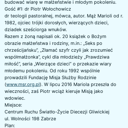
budować wiarę w małżeństwie i młodym pokoleniu.
Gość #1: dr Piotr Wołochowicz
dr teologii pastoralnej, mówca, autor. Mąż Marioli od r.
1982, ojciec trójki dorosłych, wierzących dzieci,
dziadek sześciorga wnuków.
Razem z żoną napisali ok. 20 książek o Bożym
obrazie małżeństwa i rodziny, m.in.: „Seks po
chrześcijańsku”, „Złamać szyfr czyli jak zrozumieć
współmałżonka”, cykl dla młodzieży „Prawdziwa
miłość”, seria „Wierzące dzieci” o przekazie wiary
młodemu pokoleniu. Od roku 1992 wspólnie
prowadzili Fundację Misja Służby Rodzinie
(
www.msr.org.pl
). W lipcu 2016 Mariola przeszła do
wieczności, zaś Piotr wciąż kieruje Misją jako
wdowiec.
Miejsce:
Centrum Ruchu Światło-Życie Diecezji Gliwickiej
ul. Wolności 198 Zabrze
Plan: