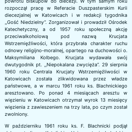
powrotu biskupów do diecezji. W tym samym roku
rozpoczął pracę w Referacie Duszpasterskim Kurii
diecezjalnej w Katowicach i w redakcji tygodnika
,,Gość Niedzielny”. Zorganizował i prowadził Ośrodek
Katechetyczny, a od 1957 roku społeczną akcję
przeciwalkoholową pod nazwą Krucjata
Wstrzemięźliwości, która przybrała charakter ruchu
odnowy religijno-moralnej, opartego na duchowości o.
Maksymiliana Kolbego. Krucjata wydawała swój
dwutygodnik pt. ,,Niepokalana zwycięża”. 29 sierpnia
1960 roku Centrala Krucjaty Wstrzemięźliwości w
Katowicach została zlikwidowana przez władze
państwowe, a w marcu 1961 roku ks. Blachnickiego
aresztowano. Po ponad 4 miesiącach aresztu w
więzieniu w Katowicach otrzymał wyrok 13 miesięcy
więzienia z zawieszeniem na trzy lata, po czym został
zwolniony.
W październiku 1961 roku ks. F. Blachnicki podjął