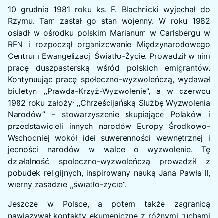
10 grudnia 1981 roku ks. F. Blachnicki wyjechał do
Rzymu. Tam zastał go stan wojenny. W roku 1982
osiadł w ośrodku polskim Marianum w Carlsbergu w
RFN i rozpoczął organizowanie Międzynarodowego
Centrum Ewangelizacji Światło-Życie. Prowadził w nim
pracę duszpasterską wśród polskich emigrantów.
Kontynuując pracę społeczno-wyzwoleńczą, wydawał
biuletyn ,,Prawda-Krzyż-Wyzwolenie”, a w czerwcu
1982 roku założył ,,Chrześcijańską Służbę Wyzwolenia
Narodów” – stowarzyszenie skupiające Polaków i
przedstawicieli innych narodów Europy Środkowo-
Wschodniej wokół idei suwerenności wewnętrznej i
jedności narodów w walce o wyzwolenie. Tę
działalność społeczno-wyzwoleńczą prowadził z
pobudek religijnych, inspirowany nauką Jana Pawła II,
wierny zasadzie ,,światło-życie”.
Jeszcze w Polsce, a potem także zagranicą
nawiązywał kontakty ekumeniczne z różnymi ruchami