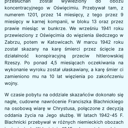
przesłuchań został wywieziony do obozu
koncentracyjnego w Oświęcimiu. Przebywał tam, z
numerem 1201, przez 14 miesięcy, z tego przez 9
miesięcy w karnej kompanii, w bloku 13 oraz przez
prawie miesiąc w bunkrze. We wrześniu 1941 roku
przewieziony z Oświęcimia do więzienia śledczego w
Zabrzu, potem w Katowicach. W marcu 1942 roku
został skazany na karę śmierci przez ścięcie za
działalność konspiracyjną przeciw hitlerowskiej
Rzeszy. Po ponad 4,5 miesiącach oczekiwania na
wykonanie wyroku został ułaskawiany, a karę śmier ci
zamieniono mu na 10 lat więzienia po zakończeniu
wojny.
W czasie pobytu na oddziale skazańców dokonało się
nagłe, cudowne nawrócenie Franciszka Blachnickiego
na osobową wiarę w Chrystusa, połączone z decyzją
oddania życia na Jego służbę. W latach 1942-45 F.
Blachnicki przebywał w różnych niemieckich obozach