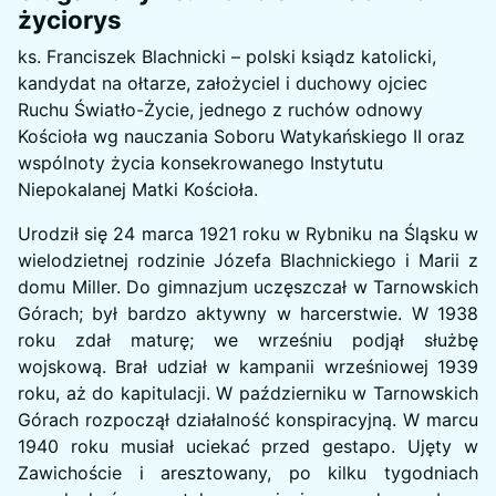
życiorys
ks. Franciszek Blachnicki – polski ksiądz katolicki,
kandydat na ołtarze, założyciel i duchowy ojciec
Ruchu Światło-Życie, jednego z ruchów odnowy
Kościoła wg nauczania Soboru Watykańskiego II oraz
wspólnoty życia konsekrowanego Instytutu
Niepokalanej Matki Kościoła.
Urodził się 24 marca 1921 roku w Rybniku na Śląsku w
wielodzietnej rodzinie Józefa Blachnickiego i Marii z
domu Miller. Do gimnazjum uczęszczał w Tarnowskich
Górach; był bardzo aktywny w harcerstwie. W 1938
roku zdał maturę; we wrześniu podjął służbę
wojskową. Brał udział w kampanii wrześniowej 1939
roku, aż do kapitulacji. W październiku w Tarnowskich
Górach rozpoczął działalność konspiracyjną. W marcu
1940 roku musiał uciekać przed gestapo. Ujęty w
Zawichoście i aresztowany, po kilku tygodniach