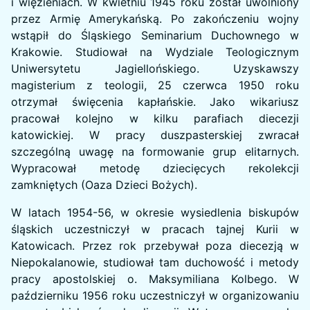
i więzieniach. W kwietniu 1945 roku został uwolniony
przez Armię Amerykańską. Po zakończeniu wojny
wstąpił do Śląskiego Seminarium Duchownego w
Krakowie. Studiował na Wydziale Teologicznym
Uniwersytetu Jagiellońskiego. Uzyskawszy
magisterium z teologii, 25 czerwca 1950 roku
otrzymał święcenia kapłańskie. Jako wikariusz
pracował kolejno w kilku parafiach diecezji
katowickiej. W pracy duszpasterskiej zwracał
szczególną uwagę na formowanie grup elitarnych.
Wypracował metodę dziecięcych rekolekcji
zamkniętych (Oaza Dzieci Bożych).
W latach 1954-56, w okresie wysiedlenia biskupów
śląskich uczestniczył w pracach tajnej Kurii w
Katowicach. Przez rok przebywał poza diecezją w
Niepokalanowie, studiował tam duchowość i metody
pracy apostolskiej o. Maksymiliana Kolbego. W
październiku 1956 roku uczestniczył w organizowaniu