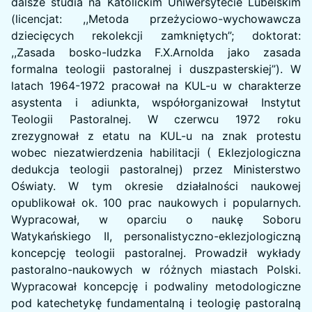
dalsze studia na Katolickim Uniwersytecie Lubelskim
(licencjat: ,,Metoda przeżyciowo-wychowawcza
dziecięcych rekolekcji zamkniętych”; doktorat:
,,Zasada bosko-ludzka F.X.Arnolda jako zasada
formalna teologii pastoralnej i duszpasterskiej”). W
latach 1964-1972 pracował na KUL-u w charakterze
asystenta i adiunkta, współorganizował Instytut
Teologii Pastoralnej. W czerwcu 1972 roku
zrezygnował z etatu na KUL-u na znak protestu
wobec niezatwierdzenia habilitacji ( Eklezjologiczna
dedukcja teologii pastoralnej) przez Ministerstwo
Oświaty. W tym okresie działalności naukowej
opublikował ok. 100 prac naukowych i popularnych.
Wypracował, w oparciu o naukę Soboru
Watykańskiego II, personalistyczno-eklezjologiczną
koncepcję teologii pastoralnej. Prowadził wykłady
pastoralno-naukowych w różnych miastach Polski.
Wypracował koncepcję i podwaliny metodologiczne
pod katechetykę fundamentalną i teologię pastoralną