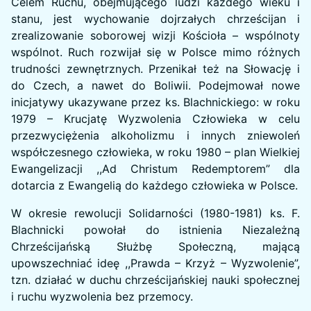
Celem Ruchu, obejmującego ludzi każdego wieku i
stanu, jest wychowanie dojrzałych chrześcijan i
zrealizowanie soborowej wizji Kościoła – wspólnoty
wspólnot. Ruch rozwijał się w Polsce mimo różnych
trudności zewnętrznych. Przenikał też na Słowację i
do Czech, a nawet do Boliwii. Podejmował nowe
inicjatywy ukazywane przez ks. Blachnickiego: w roku
1979 – Krucjatę Wyzwolenia Człowieka w celu
przezwyciężenia alkoholizmu i innych zniewoleń
współczesnego człowieka, w roku 1980 – plan Wielkiej
Ewangelizacji ,,Ad Christum Redemptorem” dla
dotarcia z Ewangelią do każdego człowieka w Polsce.
W okresie rewolucji Solidarności (1980-1981) ks. F.
Blachnicki powołał do istnienia Niezależną
Chrześcijańską Służbę Społeczną, mającą
upowszechniać ideę ,,Prawda – Krzyż – Wyzwolenie”,
tzn. działać w duchu chrześcijańskiej nauki społecznej
i ruchu wyzwolenia bez przemocy.